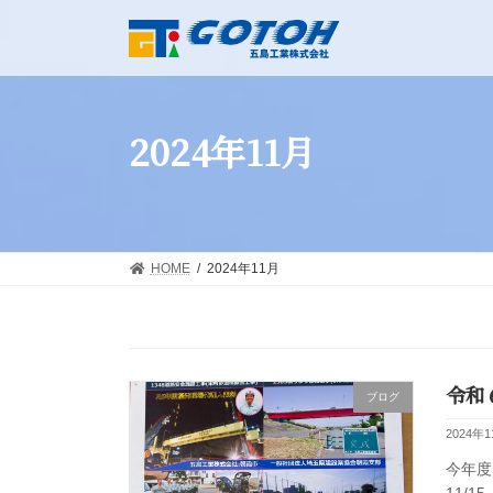
コ
ナ
ン
ビ
テ
ゲ
ン
ー
ツ
シ
へ
ョ
2024年11月
ス
ン
キ
に
ッ
移
プ
動
HOME
2024年11月
令和
ブログ
2024年
今年度
11/