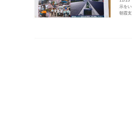
示をい
朝霞支