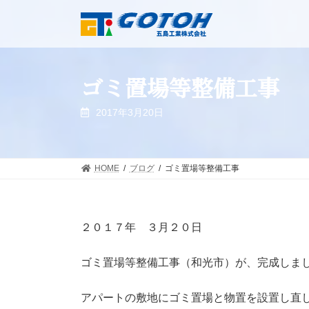
コ
ナ
ン
ビ
テ
ゲ
ン
ー
ツ
シ
ゴミ置場等整備工事
へ
ョ
ス
ン
キ
に
2017年3月20日
ッ
移
プ
動
HOME
ブログ
ゴミ置場等整備工事
２０１７年 ３月２０日
ゴミ置場等整備工事（和光市）が、完成しま
アパートの敷地にゴミ置場と物置を設置し直