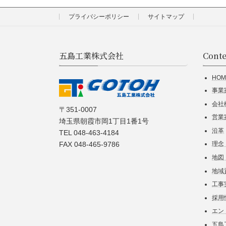
プライバシーポリシー
サイトマップ
五島工業株式会社
Conte
HOM
事業
会社
〒351-0007
営業
埼玉県朝霞市岡1丁目1番1号
沿革
TEL 048-463-4184
FAX 048-465-9786
理念
地図
地域
工事
採用
エン
五島