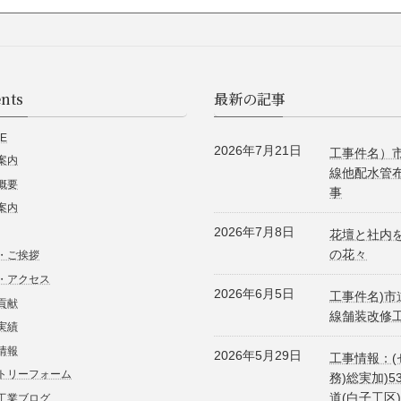
nts
最新の記事
E
2026年7月21日
工事件名）市
案内
線他配水管
概要
事
案内
2026年7月8日
花壇と社内
の花々
・ご挨拶
・アクセス
2026年6月5日
工事件名)市
貢献
線舗装改修
実績
情報
2026年5月29日
工事情報：(
トリーフォーム
務)総実加)5
道(白子工区)
工業ブログ