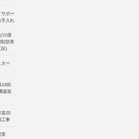
ドサポー
お手入れ
ゼロ債
環境(防草
区)
スター
114街
溝築造
道20
旧工事
総実