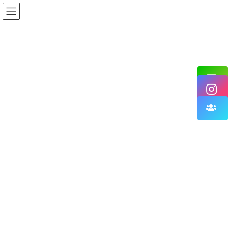
01.
五島 それは
高浜ビーチ
私たちの
ルーツです
日本一の美しさを誇る白
砂の海浜。遠浅で澄みき